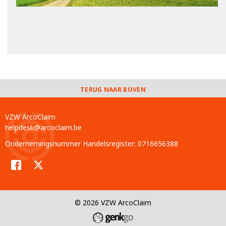
TERUG NAAR BOVEN
VZW ArcoClaim
helpdesk@arcoclaim.be
Ondernemingsnummer Handelsregister: 0716656388
Facebook
Twitter
© 2026
VZW ArcoClaim