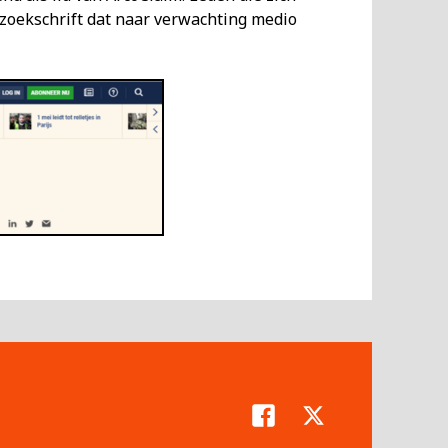
oekschrift dat naar verwachting medio
Facebook
Twitter