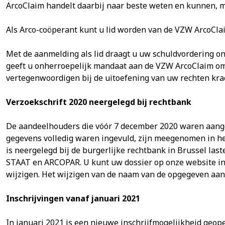
ArcoClaim handelt daarbij naar beste weten en kunnen, m
Als Arco-coöperant kunt u lid worden van de VZW ArcoCl
Met de aanmelding als lid draagt u uw schuldvordering o
geeft u onherroepelijk mandaat aan de VZW ArcoClaim om i
vertegenwoordigen bij de uitoefening van uw rechten kr
Verzoekschrift 2020 neergelegd bij rechtbank
De aandeelhouders die vóór 7 december 2020 waren aang
gegevens volledig waren ingevuld, zijn meegenomen in he
is neergelegd bij de burgerlijke rechtbank in Brussel l
STAAT en ARCOPAR. U kunt uw dossier op onze website in
wijzigen. Het wijzigen van de naam van de opgegeven aand
Inschrijvingen vanaf januari 2021
In januari 2021 is een nieuwe inschrijfmogelijkheid geope