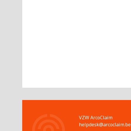
VZW ArcoClaim
helpdesk@arcoclaim.be