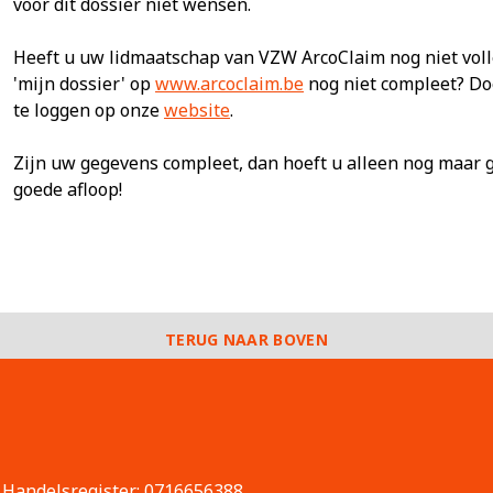
voor dit dossier niet wensen.
Heeft u uw lidmaatschap van VZW ArcoClaim nog niet voll
'mijn dossier' op
www.arcoclaim.be
nog niet compleet? Doe
te loggen op onze
website
.
Zijn uw gegevens compleet, dan hoeft u alleen nog maar 
goede afloop!
TERUG NAAR BOVEN
andelsregister: 0716656388