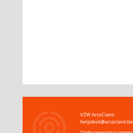
VZW ArcoClaim
helpdesk@arcoclaim.be
Ondernemingsnummer H