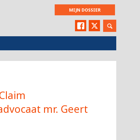
MIJN DOSSIER
Facebook
Twitter
oClaim
dvocaat mr. Geert