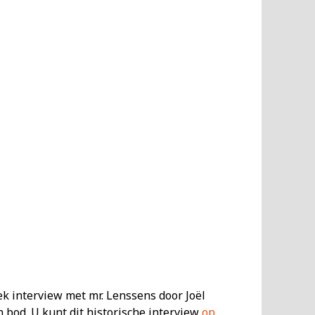
k interview met mr. Lenssens door Joël
n bod. U kunt dit historische interview
op