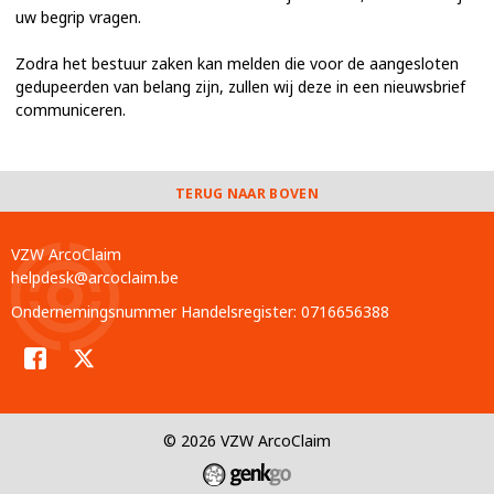
uw begrip vragen.
Zodra het bestuur zaken kan melden die voor de aangesloten
gedupeerden van belang zijn, zullen wij deze in een nieuwsbrief
communiceren.
TERUG NAAR BOVEN
VZW ArcoClaim
helpdesk@arcoclaim.be
Ondernemingsnummer Handelsregister: 0716656388
Facebook
Twitter
© 2026
VZW ArcoClaim